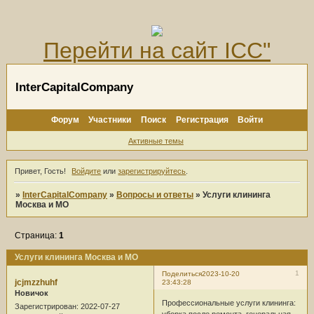
Перейти на сайт ICC"
InterCapitalCompany
Форум
Участники
Поиск
Регистрация
Войти
Активные темы
Привет, Гость!
Войдите
или
зарегистрируйтесь
.
»
InterCapitalCompany
»
Вопросы и ответы
»
Услуги клининга
Москва и МО
Страница:
1
Услуги клининга Москва и МО
1
Поделиться
2023-10-20
jcjmzzhuhf
23:43:28
Новичок
Профессиональные услуги клининга:
Зарегистрирован
: 2022-07-27
уборка после ремонта, генеральная,