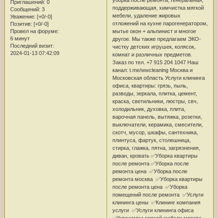
Приглашений:
0
поддерживающая, химчистка мягкой
Сообщений:
3
мебели, удаление жировых
Уважение:
[+0/-0]
отложений на кухне парогенератором,
Позитив:
[+0/-0]
мытье окон + альпинист и многое
Провел на форуме:
6 минут
другое. Мы также предлагаем ЭКО-
Последний визит:
чистку детских игрушек, колясок,
2024-01-13 07:42:09
комнат и различных предметов.
Заказ по тел. +7 915 204 1047 Наш
канал: t.me/wwcleaning Москва и
Московская область Услуги клининга
офиса, квартиры: грязь, пыль,
разводы, зеркала, плитка, цемент,
краска, светильники, люстры, свч,
холодильник, духовка, плита,
варочная панель, вытяжка, розетки,
выключатели, керамика, смесители,
скотч, мусор, шкафы, сантехника,
плинтуса, фартук, столешница,
стирка, глажка, пятна, загрязнения,
диван, кровать ✅Уборка квартиры
после ремонта ✅Уборка после
ремонта цена ✅Уборка после
ремонта москва ✅Уборка квартиры
после ремонта цена ✅Уборка
помещений после ремонта ✅Услуги
клининга цены ✅Клининг компания
услуги ✅Услуги клининга офиса
✅Химчистка мягкой мебели москва